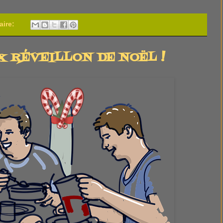
aire:
X RÉVEILLON DE NOËL !