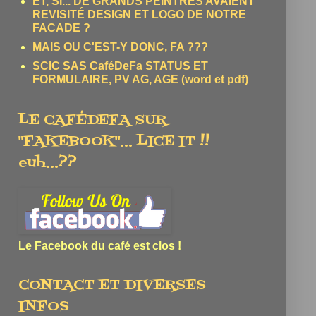
ET, SI... DE GRANDS PEINTRES AVAIENT
REVISITÉ DESIGN ET LOGO DE NOTRE
FACADE ?
MAIS OU C'EST-Y DONC, FA ???
SCIC SAS CaféDeFa STATUS ET
FORMULAIRE, PV AG, AGE (word et pdf)
LE CAFÉDEFA SUR
"FAKEBOOK"... LICE IT !!
euh...??
Le Facebook du café est clos !
CONTACT ET DIVERSES
INFOS