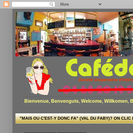
Bienvenue, Benvenguts, Welcome, Willkomen, Bi
"MAIS OU C'EST-Y DONC FA" (VAL DU FABY)? ON CLIC I