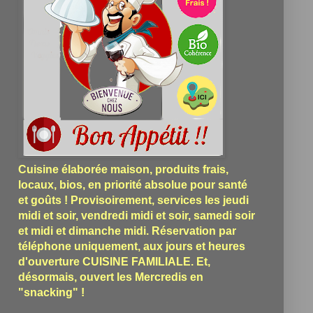
Cuisine élaborée maison, produits frais,
locaux, bios, en priorité absolue pour santé
et goûts ! Provisoirement, services les jeudi
midi et soir, vendredi midi et soir, samedi soir
et midi et dimanche midi. Réservation par
téléphone uniquement, aux jours et heures
d'ouverture CUISINE FAMILIALE. Et,
désormais, ouvert les Mercredis en
"snacking" !