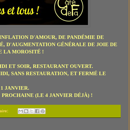
INFLATION D'AMOUR, DE PANDÉMIE DE
TÉ, D'AUGMENTATION GÉNÉRALE DE JOIE DE
E LA MOROSITÉ !
MIDI ET SOIR, RESTAURANT OUVERT.
IDI, SANS RESTAURATION, ET FERM
É
LE
 JANVIER.
PROCHAINE (LE 4 JANVIER DÉJÀ) !
aire: