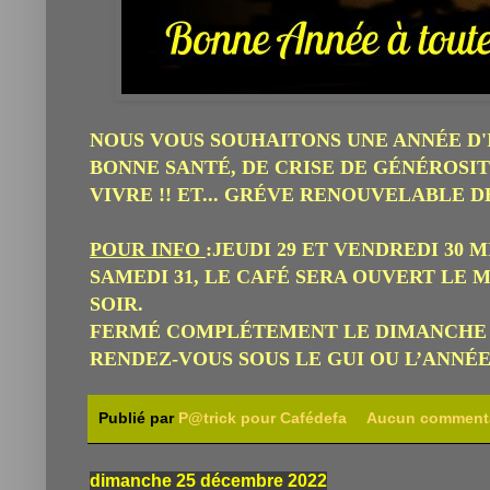
NOUS VOUS SOUHAITONS UNE ANNÉE D'
BONNE SANTÉ, DE CRISE DE GÉNÉROSI
VIVRE !! ET... GRÉVE RENOUVELABLE D
POUR INFO
:JEUDI 29 ET VENDREDI 30 
SAMEDI 31,
LE CAFÉ SERA OUVERT LE M
SOIR.
FERM
É
COMPLÉTEMENT LE DIMANCHE 1
RENDEZ-VOUS SOUS LE GUI OU L’ANNÉE 
Publié par
P@trick pour Cafédefa
Aucun comment
dimanche 25 décembre 2022