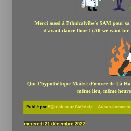
Merci aussi à Ethnicalvibe's SAM pour sa tr
d'avant dance floor ! (All we want for
Que l’hypothétique Maître d’œuvre de Là Haut
même lieu, même heure 
Publié par
P@trick pour Cafédefa
Aucun comment
mercredi 21 décembre 2022