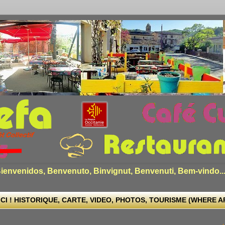
envenidos, Benvenuto, Binvignut, Benvenuti, Bem-vindo..
CI ! HISTORIQUE, CARTE, VIDEO, PHOTOS, TOURISME (WHERE ARE