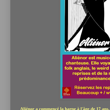
Aliénor a commencé la harpe à l'âge de 17 ans. 