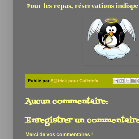
our les repas, réservations indispe
P
Publié par
P@trick pour Cafédefa
Aucun commentaire:
Enregistrer un commentair
Merci de vos commentaires !