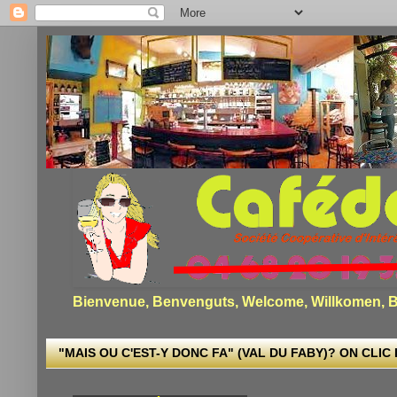
Bienvenue, Benvenguts, Welcome, Willkomen, Bi
"MAIS OU C'EST-Y DONC FA" (VAL DU FABY)? ON CLIC I