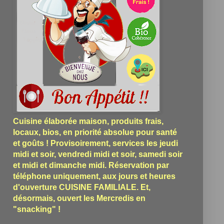
Cuisine élaborée maison, produits frais,
locaux, bios, en priorité absolue pour santé
et goûts ! Provisoirement, services les jeudi
midi et soir, vendredi midi et soir, samedi soir
et midi et dimanche midi. Réservation par
téléphone uniquement, aux jours et heures
d'ouverture CUISINE FAMILIALE. Et,
désormais, ouvert les Mercredis en
"snacking" !