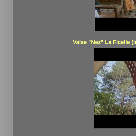
Valse "Nez" La Ficelle (i