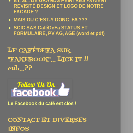
ET, SI... DE GRANDS PEINTRES AVAIENT
REVISITÉ DESIGN ET LOGO DE NOTRE
FACADE ?
MAIS OU C'EST-Y DONC, FA ???
SCIC SAS CaféDeFa STATUS ET
FORMULAIRE, PV AG, AGE (word et pdf)
LE CAFÉDEFA SUR
"FAKEBOOK"... LICE IT !!
euh...??
Le Facebook du café est clos !
CONTACT ET DIVERSES
INFOS