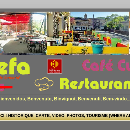
envenidos, Benvenuto, Binvignut, Benvenuti, Bem-vindo..
CI ! HISTORIQUE, CARTE, VIDEO, PHOTOS, TOURISME (WHERE ARE