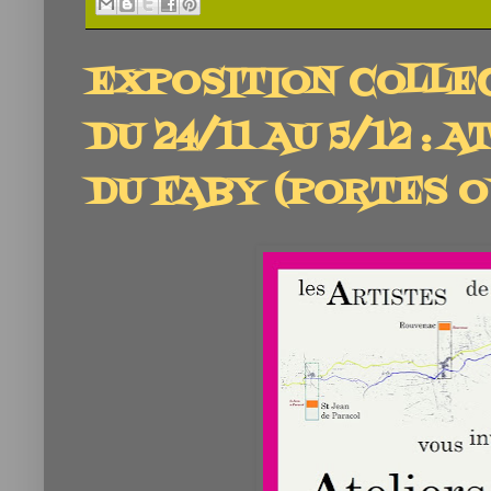
EXPOSITION COLLE
DU 24/11 AU 5/12 : 
DU FABY (PORTES O