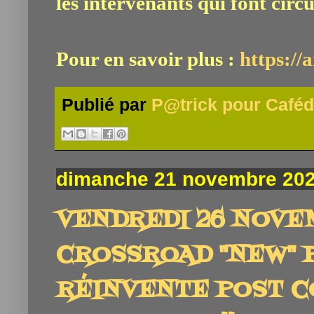
les intervenants qui font circ
Pour en savoir plus :
https://
Publié par
P@trick pour Caféd
dimanche 21 novembre 20
VENDREDI 26 NOVEM
CROSSROAD "NEW" 
RÉINVENTE POST CO