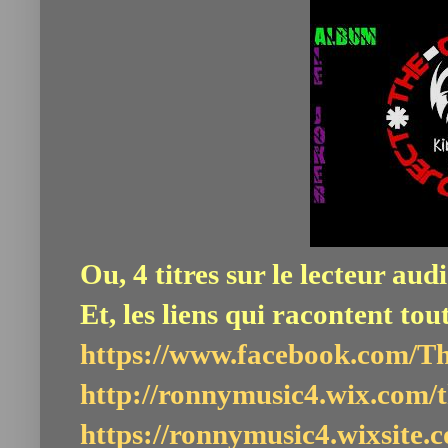
Ou, 4 titres sur le lecteur audi
Et, les liens qui racontent tou
https://www.facebook.com/T
http://ronnymusic4.wix.com/
https://ronnymusic4.wixsite.