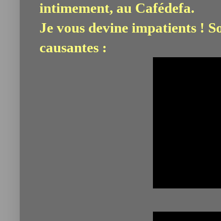
intimement, au Cafédefa.
J
e vous devine impatients ! S
causantes :