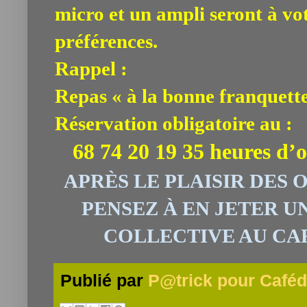
micro et un ampli seront à vot
préférences.
Rappel :
Repas « à la bonne franquette
Réservation
obligatoire au :
68 74 20 19 35 heures d’o
APRÈS LE PLAISIR DES O
PENSEZ
À
EN JETER U
COLLECTIVE AU CAFÉ 
Publié par
P@trick pour Caféd