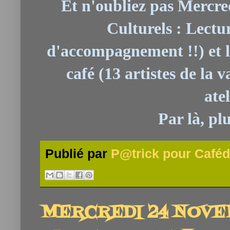
Et n'oubliez pas Mercred
Culturels : Lectur
d'accompagnement !!) et l
café (13 artistes de la 
atel
Par là, plu
Publié par
P@trick pour Caféd
MERCREDI 24 NOVEM