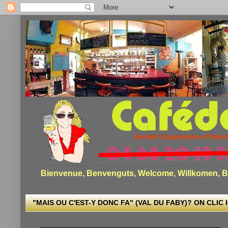
Bienvenue, Benvenguts, Welcome, Willkomen, Bi
"MAIS OU C'EST-Y DONC FA" (VAL DU FABY)? ON CLIC I