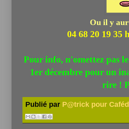
Ou il y aur
04 68 20 19 35 
Pour info, n'omettez pas le
1er décembre pour un in
rire ! 
Publié par
P@trick pour Caféd