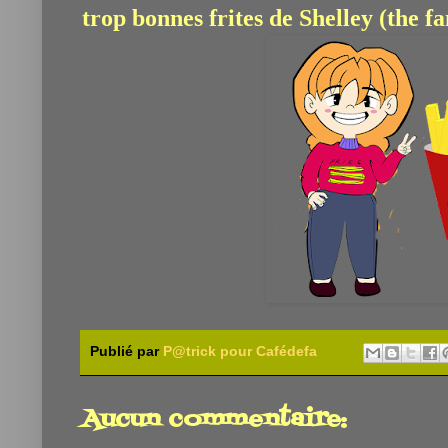
trop bonnes frites de Shelley (the f
Publié par
P@trick pour Cafédefa
Aucun commentaire: