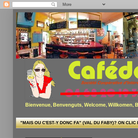
Bienvenue, Benvenguts, Welcome, Willkomen, Bi
"MAIS OU C'EST-Y DONC FA" (VAL DU FABY)? ON CLIC I