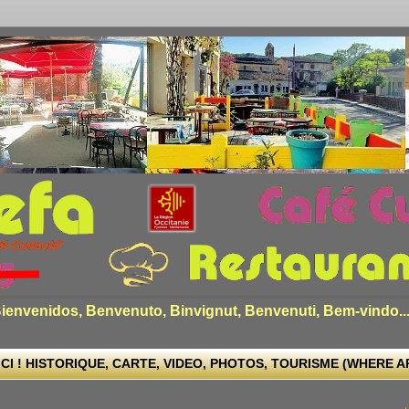
envenidos, Benvenuto, Binvignut, Benvenuti, Bem-vindo..
CI ! HISTORIQUE, CARTE, VIDEO, PHOTOS, TOURISME (WHERE ARE