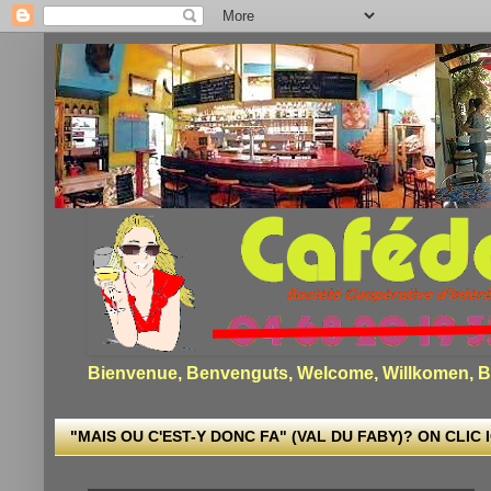
Bienvenue, Benvenguts, Welcome, Willkomen, Bi
"MAIS OU C'EST-Y DONC FA" (VAL DU FABY)? ON CLIC I