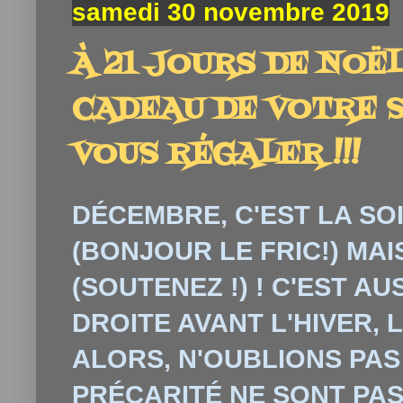
samedi 30 novembre 2019
À 21 JOURS DE NOËL
CADEAU DE VOTRE 
VOUS RÉGALER !!!
DÉCEMBRE, C'EST LA SO
(BONJOUR LE FRIC!) MAI
(SOUTENEZ !) ! C'EST AU
DROITE AVANT L'HIVER, L
ALORS, N'OUBLIONS PAS
PR
É
CARIT
É
NE SONT PAS