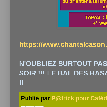
https://www.chantalcason
N'OUBLIEZ SURTOUT PAS
SOIR !!! LE BAL DES H
!!
Publié par
P@trick pour Caféd