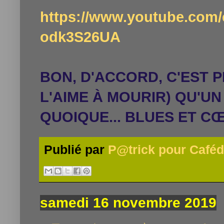
https://www.youtube.co
odk3S26UA
BON, D'ACCORD, C'EST 
L'AIME
À
MOURIR) QU'UN 
QUOIQUE... BLUES ET CŒU
Publié par
P@trick pour Caféd
samedi 16 novembre 2019