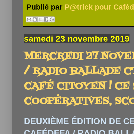
Publié par
P@trick pour Caféd
samedi 23 novembre 2019
MERCREDI 27 NOVEM
/ RADIO BALLADE C
CAFÉ CITOYEN ! CE 
COOPÉRATIVES, SCOO
DEUXIÈME ÉDITION DE 
CAFÉDEFA / RADIO BALLA