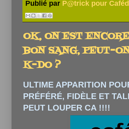
Publié par
P@trick pour Caféd
OK, ON EST ENCORE
BON SANG, PEUT-O
K-DO ?
ULTIME APPARITION
POUR
PRÉFÉRÉ, FIDÈLE ET TAL
PEUT LOUPER CA !!!!