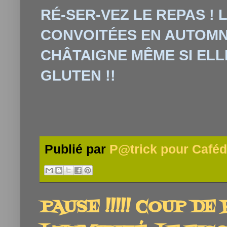
RÉ-SER-VEZ LE REPAS !
CONVOITÉES EN AUTOMNE
CHÂTAIGNE MÊME SI ELL
GLUTEN !!
Publié par
P@trick pour Caféd
PAUSE !!!!! COUP DE