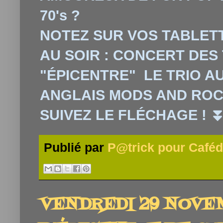
70's ?
NOTEZ SUR VOS TABLETT
AU SOIR : CONCERT DES
"ÉPICENTRE" LE TRIO A
ANGLAIS MODS AND ROC
SUIVEZ LE FLÉCHAGE !
Publié par
P@trick pour Caféd
VENDREDI 29 NOVEM