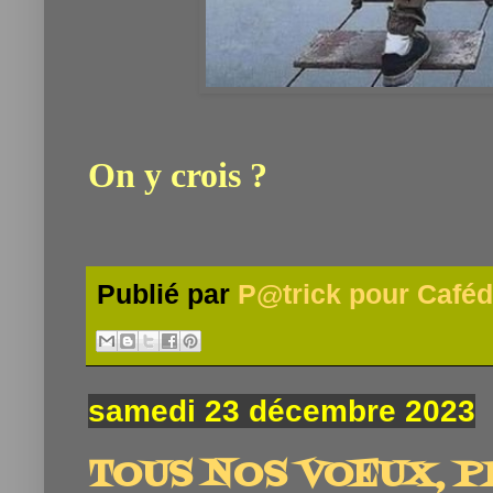
On y crois ?
Publié par
P@trick pour Caféd
samedi 23 décembre 2023
TOUS NOS VOEUX, P