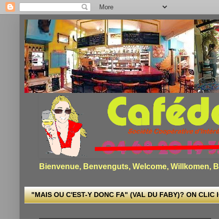
Bienvenue, Benvenguts, Welcome, Willkomen, Bi
"MAIS OU C'EST-Y DONC FA" (VAL DU FABY)? ON CLIC I