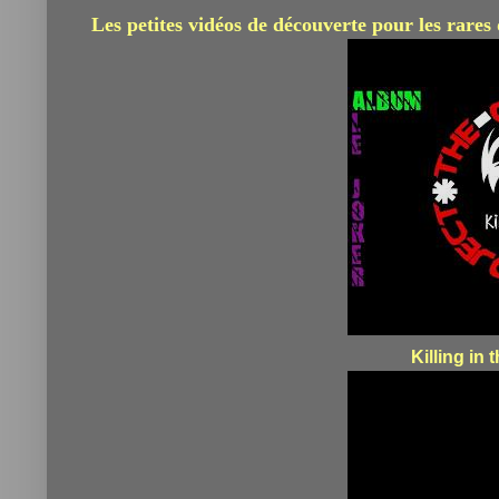
Les petites vidéos de découverte pour les rares 
Killing in