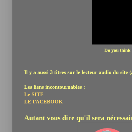
Do you think 
Il y a aussi 3 titres sur le lecteur audio du site 
Les liens incontournables :
Le SITE
LE FACEBOOK
Autant vous dire qu'il sera nécessai