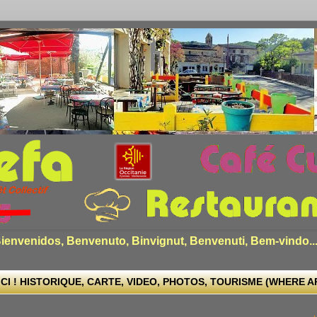
envenidos, Benvenuto, Binvignut, Benvenuti, Bem-vindo..
CI ! HISTORIQUE, CARTE, VIDEO, PHOTOS, TOURISME (WHERE ARE