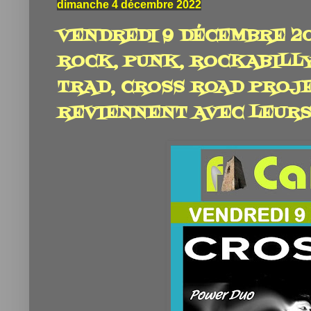
dimanche 4 décembre 2022
VENDREDI 9 DÉCEMBRE 20
ROCK, PUNK, ROCKABILL
TRAD, CROSS ROAD PROJE
REVIENNENT AVEC LEURS 