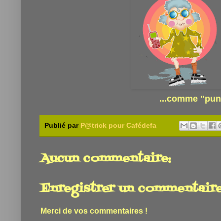
...comme "pun
Publié par
P@trick pour Cafédefa
Aucun commentaire:
Enregistrer un commentair
Merci de vos commentaires !