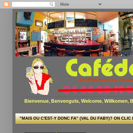
Bienvenue, Benvenguts, Welcome, Willkomen, Bi
"MAIS OU C'EST-Y DONC FA" (VAL DU FABY)? ON CLIC I