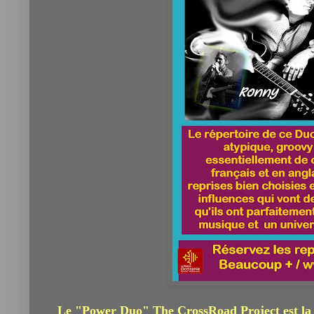
Le "Power Duo" The CrossRoad Project est la