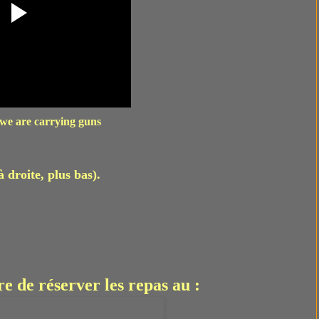
we are carrying guns
(à droite, plus bas).
re de réserver les repas au :