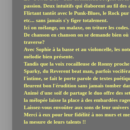
passion. Deux intuitifs qui élaborent au fil des 
Flirtant tantôt avec le Punk-Blues, le Rock pur 
etc... sans jamais s'y figer totalement.
Ici on mélange, on malaxe, on triture les codes.
De chanson en chanson on se demande bien où 
traverse?
Avec Sophie à la basse et au violoncelle, les not
mélodie bien présente.
Tandis que la voix rocailleuse de Ronny proche
Sparky, du Reverent beat man, parfois vociféra
l'intime, se fait le porte parole de textes poéti
fleurent bon l'érudition sans jamais tomber dans
Animé d'une soif de partage le duo offre des se
la mélopée laisse la place à des embardées rage
Laissez-vous envoûter aux sons de leur univers 
Merci à eux pour leur fidélité à nos murs et mer
la mesure de leurs talents !!