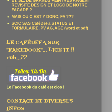
ET, SI... DE GRANDS PEINTRES AVAIENT
REVISITÉ DESIGN ET LOGO DE NOTRE
FACADE ?
MAIS OU C'EST-Y DONC, FA ???
SCIC SAS CaféDeFa STATUS ET
FORMULAIRE, PV AG, AGE (word et pdf)
LE CAFÉDEFA SUR
"FAKEBOOK"... LICE IT !!
euh...??
Le Facebook du café est clos !
CONTACT ET DIVERSES
INFOS