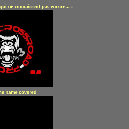
qui ne connaissent pas encore... :
 the name covered