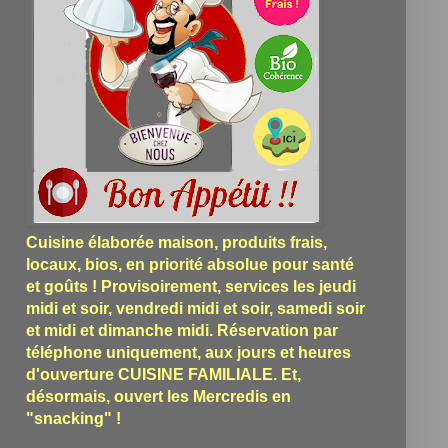
Cuisine élaborée maison, produits frais,
locaux, bios, en priorité absolue pour santé
et goûts ! Provisoirement, services les jeudi
midi et soir, vendredi midi et soir, samedi soir
et midi et dimanche midi. Réservation par
téléphone uniquement, aux jours et heures
d'ouverture CUISINE FAMILIALE. Et,
désormais, ouvert les Mercredis en
"snacking" !