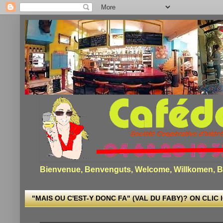
Bienvenue, Benvenguts, Welcome, Willkomen, Bi
"MAIS OU C'EST-Y DONC FA" (VAL DU FABY)? ON CLIC I