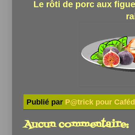
Le rôti de porc aux figu
ra
Publié par
P@trick pour Caféd
Aucun commentaire: