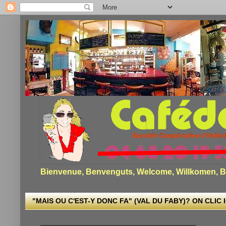
Bienvenue, Benvenguts, Welcome, Willkomen, Bi
"MAIS OU C'EST-Y DONC FA" (VAL DU FABY)? ON CLIC I