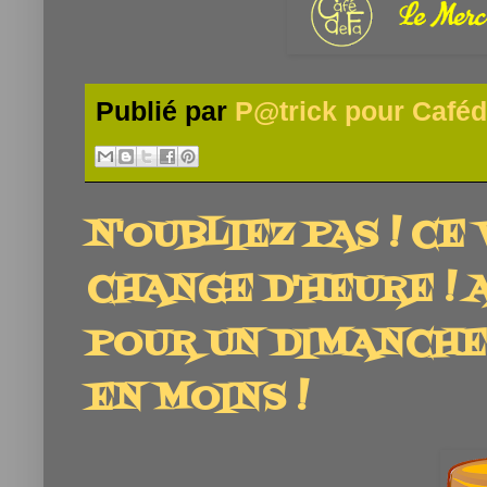
Publié par
P@trick pour Caféd
N'OUBLIEZ PAS ! C
CHANGE D'HEURE ! A 
POUR UN DIMANCHE,
EN MOINS !