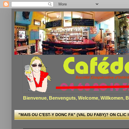
Bienvenue, Benvenguts, Welcome, Willkomen, Bi
"MAIS OU C'EST-Y DONC FA" (VAL DU FABY)? ON CLIC I