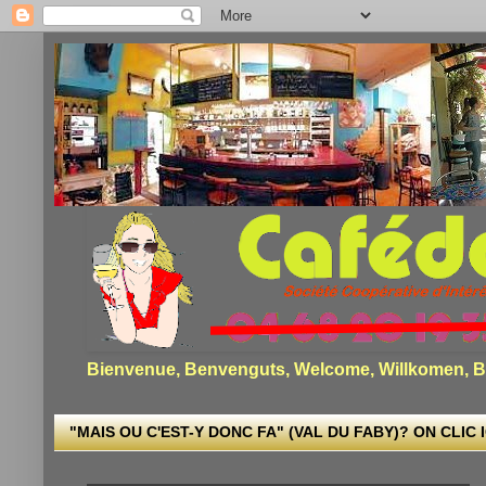
Bienvenue, Benvenguts, Welcome, Willkomen, Bi
"MAIS OU C'EST-Y DONC FA" (VAL DU FABY)? ON CLIC I