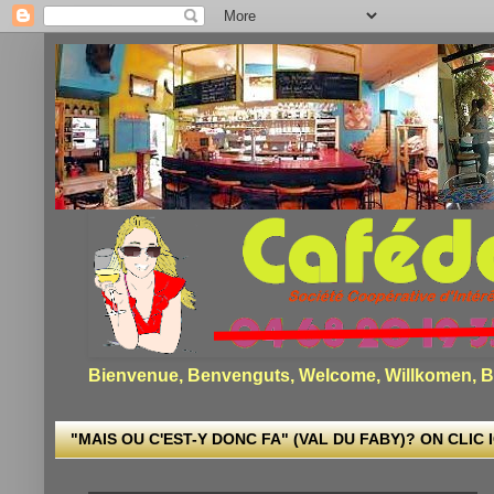
Bienvenue, Benvenguts, Welcome, Willkomen, Bi
"MAIS OU C'EST-Y DONC FA" (VAL DU FABY)? ON CLIC I