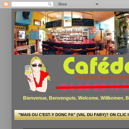
Bienvenue, Benvenguts, Welcome, Willkomen, Bi
"MAIS OU C'EST-Y DONC FA" (VAL DU FABY)? ON CLIC I