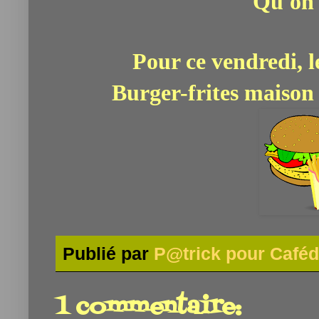
Qu'on s
Pour ce vendredi, l
Burger-frites maison 
Publié par
P@trick pour Caféd
1 commentaire: