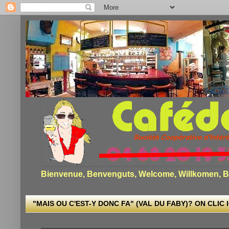
Bienvenue, Benvenguts, Welcome, Willkomen, Bi
"MAIS OU C'EST-Y DONC FA" (VAL DU FABY)? ON CLIC I