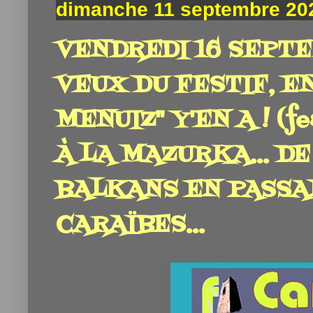
dimanche 11 septembre 20
VENDREDI 16 SEPTE
VEUX DU FESTIF, EN
MENUIZ" Y'EN A ! (fe
À LA MAZURKA... DE
BALKANS EN PASSA
CARAÏBES...