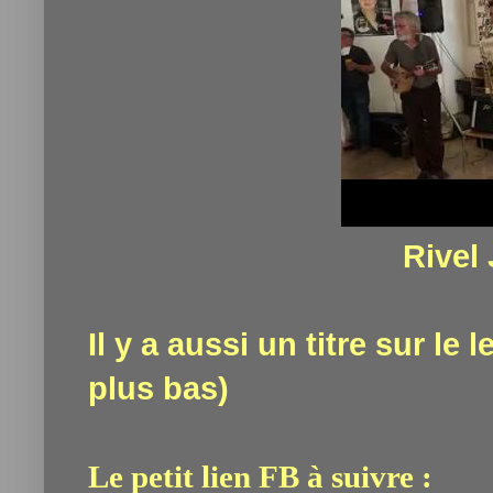
Rivel
Il y a aussi un titre sur le 
plus bas)
Le petit lien FB à suivre :