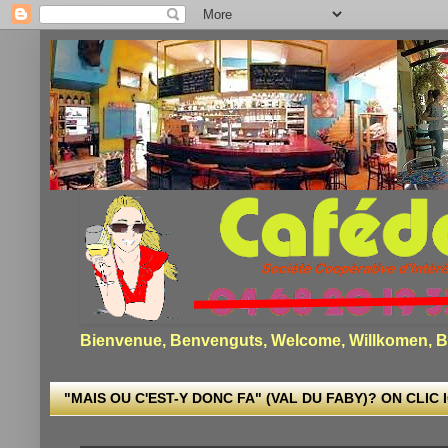
Bienvenue, Benvenguts, Welcome, Willkomen, Bi
"MAIS OU C'EST-Y DONC FA" (VAL DU FABY)? ON CLIC I