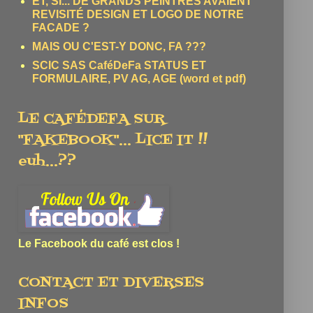
ET, SI... DE GRANDS PEINTRES AVAIENT
REVISITÉ DESIGN ET LOGO DE NOTRE
FACADE ?
MAIS OU C'EST-Y DONC, FA ???
SCIC SAS CaféDeFa STATUS ET
FORMULAIRE, PV AG, AGE (word et pdf)
LE CAFÉDEFA SUR
"FAKEBOOK"... LICE IT !!
euh...??
Le Facebook du café est clos !
CONTACT ET DIVERSES
INFOS