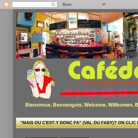
Bienvenue, Benvenguts, Welcome, Willkomen, Bi
"MAIS OU C'EST-Y DONC FA" (VAL DU FABY)? ON CLIC I