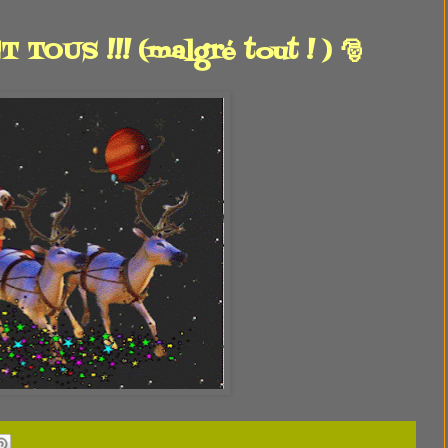
US !!! (malgré tout ! ) 🎅