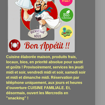
Cuisine élaborée maison, produits frais,
locaux, bios, en priorité absolue pour santé
et goûts ! Provisoirement, services les jeudi
midi et soir, vendredi midi et soir, samedi soir
et midi et dimanche midi. Réservation par
téléphone uniquement, aux jours et heures
d'ouverture CUISINE FAMILIALE. Et,
désormais, ouvert les Mercredis en
"snacking" !