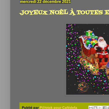
mercredi 22 décembre 2021
JOYEUX NOËL À TOUTES ET TO
Publié par
P@trick pour Cafédefa