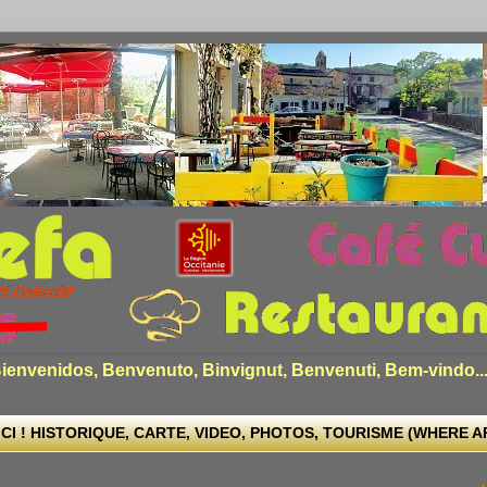
envenidos, Benvenuto, Binvignut, Benvenuti, Bem-vindo..
CI ! HISTORIQUE, CARTE, VIDEO, PHOTOS, TOURISME (WHERE ARE