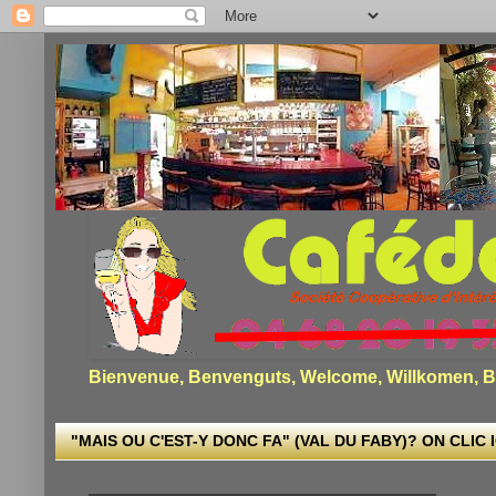
Bienvenue, Benvenguts, Welcome, Willkomen, Bi
"MAIS OU C'EST-Y DONC FA" (VAL DU FABY)? ON CLIC I