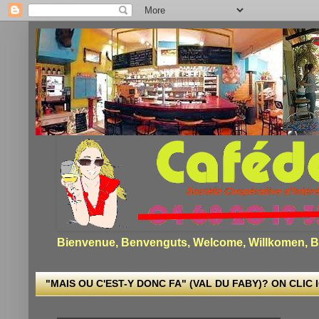
Bienvenue, Benvenguts, Welcome, Willkomen, Bi
"MAIS OU C'EST-Y DONC FA" (VAL DU FABY)? ON CLIC I