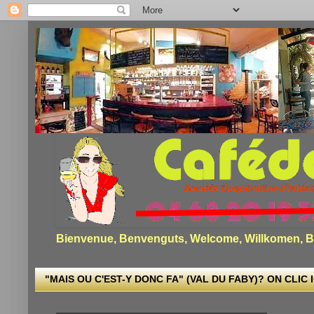
Bienvenue, Benvenguts, Welcome, Willkomen, Bi
"MAIS OU C'EST-Y DONC FA" (VAL DU FABY)? ON CLIC I