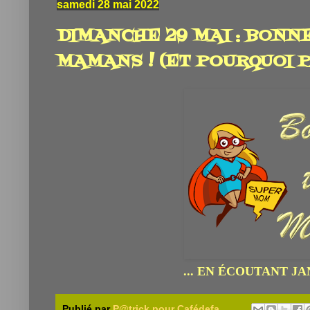
samedi 28 mai 2022
DIMANCHE 29 MAI : BONN
MAMANS ! (ET POURQUOI PA
... EN ÉCOUTANT JA
Publié par
P@trick pour Cafédefa