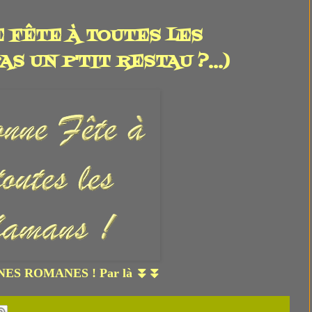
E FÊTE À TOUTES LES
S UN P'TIT RESTAU ?...)
NES ROMANES ! Par là ⏬⏬