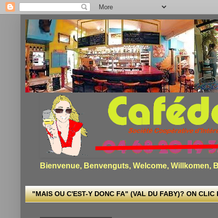
Bienvenue, Benvenguts, Welcome, Willkomen, Bi
"MAIS OU C'EST-Y DONC FA" (VAL DU FABY)? ON CLIC I