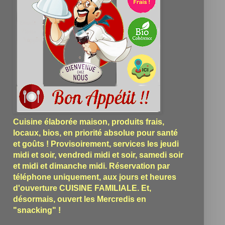
Cuisine élaborée maison, produits frais,
locaux, bios, en priorité absolue pour santé
et goûts ! Provisoirement, services les jeudi
midi et soir, vendredi midi et soir, samedi soir
et midi et dimanche midi. Réservation par
téléphone uniquement, aux jours et heures
d'ouverture CUISINE FAMILIALE. Et,
désormais, ouvert les Mercredis en
"snacking" !