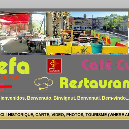
envenidos, Benvenuto, Binvignut, Benvenuti, Bem-vindo..
CI ! HISTORIQUE, CARTE, VIDEO, PHOTOS, TOURISME (WHERE ARE