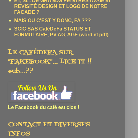
ET, SI... DE GRANDS PEINTRES AVAIENT
REVISITÉ DESIGN ET LOGO DE NOTRE
FACADE ?
MAIS OU C'EST-Y DONC, FA ???
SCIC SAS CaféDeFa STATUS ET
FORMULAIRE, PV AG, AGE (word et pdf)
LE CAFÉDEFA SUR
"FAKEBOOK"... LICE IT !!
euh...??
Le Facebook du café est clos !
CONTACT ET DIVERSES
INFOS