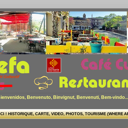
envenidos, Benvenuto, Binvignut, Benvenuti, Bem-vindo..
CI ! HISTORIQUE, CARTE, VIDEO, PHOTOS, TOURISME (WHERE ARE