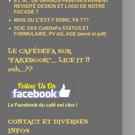
ET, SI... DE GRANDS PEINTRES AVAIENT
REVISITÉ DESIGN ET LOGO DE NOTRE
FACADE ?
MAIS OU C'EST-Y DONC, FA ???
SCIC SAS CaféDeFa STATUS ET
FORMULAIRE, PV AG, AGE (word et pdf)
LE CAFÉDEFA SUR
"FAKEBOOK"... LICE IT !!
euh...??
Le Facebook du café est clos !
CONTACT ET DIVERSES
INFOS