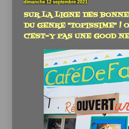
dimanche 12 septembre 2021
SUR LA LIGNE DES BONNE
DU GENRE "TOPISSIME" ! 
C'EST-Y PAS UNE GOOD N