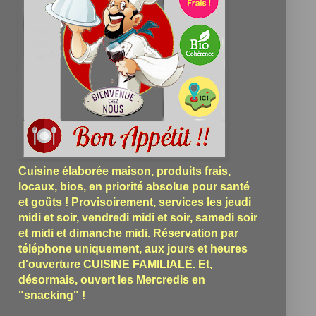
Cuisine élaborée maison, produits frais,
locaux, bios, en priorité absolue pour santé
et goûts ! Provisoirement, services les jeudi
midi et soir, vendredi midi et soir, samedi soir
et midi et dimanche midi. Réservation par
téléphone uniquement, aux jours et heures
d'ouverture CUISINE FAMILIALE. Et,
désormais, ouvert les Mercredis en
"snacking" !