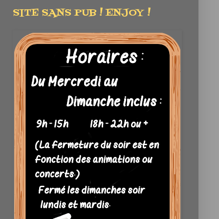
SITE SANS PUB ! ENJOY !