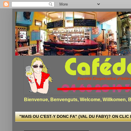
Bienvenue, Benvenguts, Welcome, Willkomen, Bi
"MAIS OU C'EST-Y DONC FA" (VAL DU FABY)? ON CLIC I