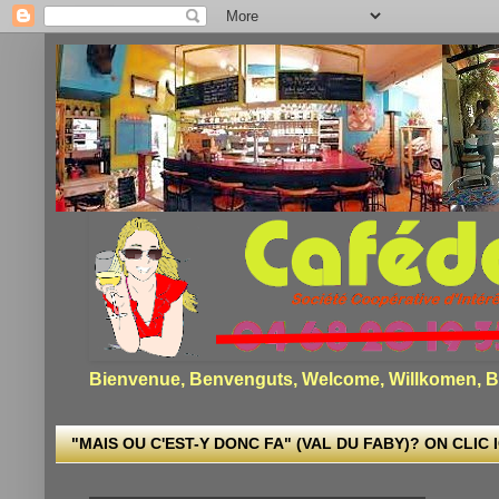
Bienvenue, Benvenguts, Welcome, Willkomen, Bi
"MAIS OU C'EST-Y DONC FA" (VAL DU FABY)? ON CLIC I