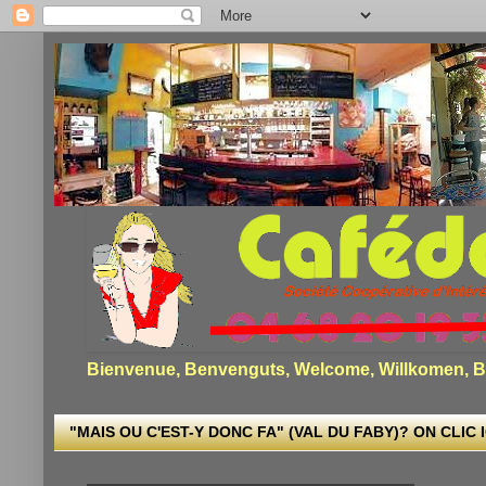
Bienvenue, Benvenguts, Welcome, Willkomen, Bi
"MAIS OU C'EST-Y DONC FA" (VAL DU FABY)? ON CLIC I