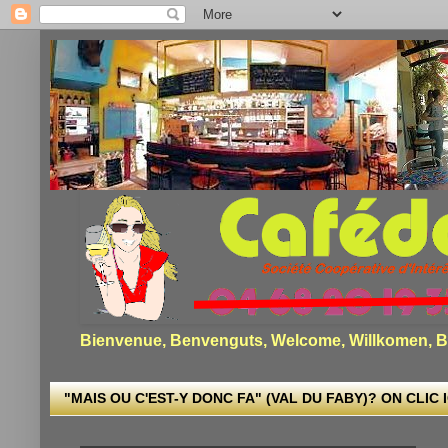
Bienvenue, Benvenguts, Welcome, Willkomen, Bi
"MAIS OU C'EST-Y DONC FA" (VAL DU FABY)? ON CLIC I