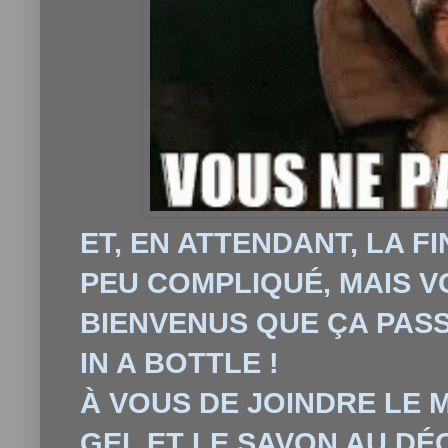
ET, EN ATTENDANT, LA FI
PEU COMPLIQUÉ, MAIS 
BIENVENUS QUE
Ç
A PAS
IN A BOTTLE !
À
VOUS DE JOINDRE LE
GEL ET LE SAVON AU DÉ