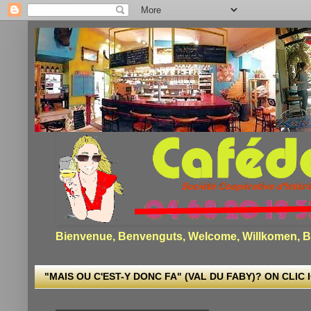
Bienvenue, Benvenguts, Welcome, Willkomen, Bi
"MAIS OU C'EST-Y DONC FA" (VAL DU FABY)? ON CLIC I