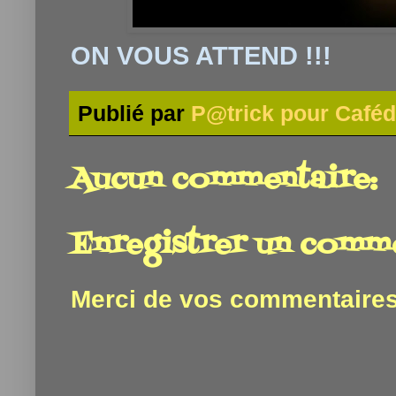
ON VOUS ATTEND !!!
Publié par
P@trick pour Caféd
Aucun commentaire:
Enregistrer un comm
Merci de vos commentaires