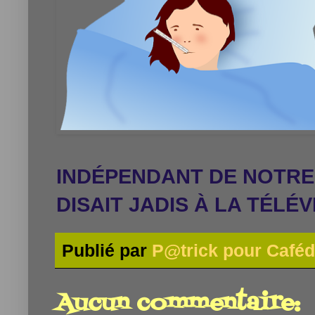
INDÉPENDANT DE NOTR
DISAIT JADIS
À
LA TÉLÉV
Publié par
P@trick pour Caféd
Aucun commentaire: