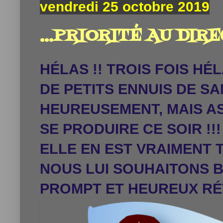
vendredi 25 octobre 2019
...PRIORITÉ AU DIREC
HÉLAS !! TROIS FOIS HÉL
DE PETITS ENNUIS DE S
HEUREUSEMENT, MAIS A
SE PRODUIRE CE SOIR !!
ELLE EN EST VRAIMENT T
NOUS LUI SOUHAITONS B
PROMPT ET HEUREUX RÉ