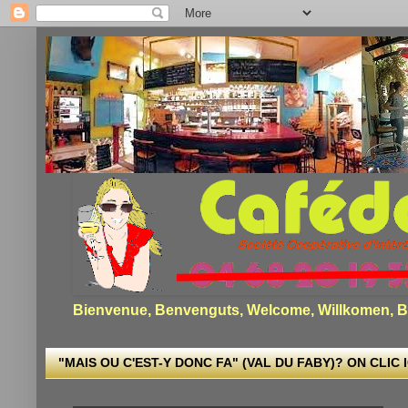
Bienvenue, Benvenguts, Welcome, Willkomen, Bi
"MAIS OU C'EST-Y DONC FA" (VAL DU FABY)? ON CLIC I