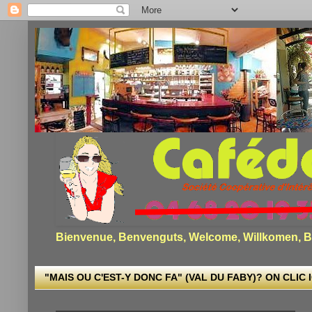
Bienvenue, Benvenguts, Welcome, Willkomen, Bi
"MAIS OU C'EST-Y DONC FA" (VAL DU FABY)? ON CLIC I