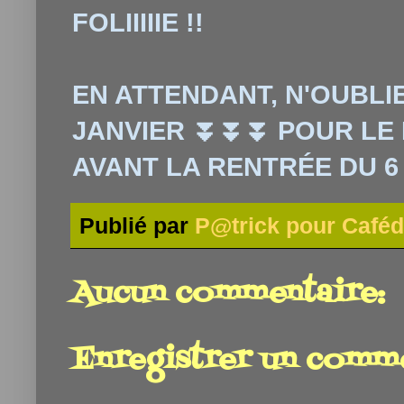
FOLIIIIIE !!
EN ATTENDANT, N'OUBLI
JANVIER ⏬⏬⏬ POUR LE
AVANT LA RENTRÉE DU 6
Publié par
P@trick pour Caféd
Aucun commentaire:
Enregistrer un comm