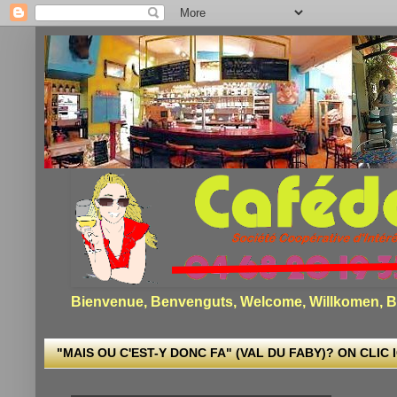
Bienvenue, Benvenguts, Welcome, Willkomen, Bi
"MAIS OU C'EST-Y DONC FA" (VAL DU FABY)? ON CLIC I