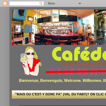
Bienvenue, Benvenguts, Welcome, Willkomen, Bi
"MAIS OU C'EST-Y DONC FA" (VAL DU FABY)? ON CLIC I