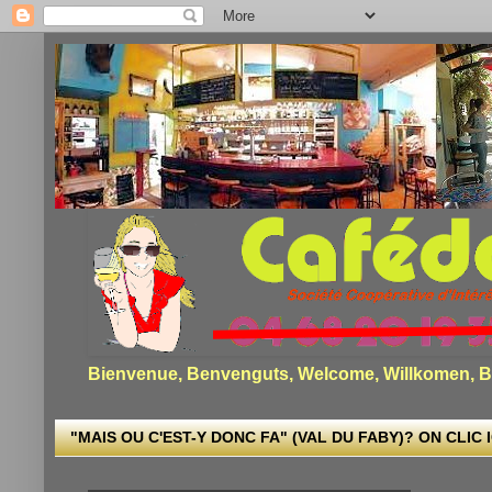
Bienvenue, Benvenguts, Welcome, Willkomen, Bi
"MAIS OU C'EST-Y DONC FA" (VAL DU FABY)? ON CLIC I