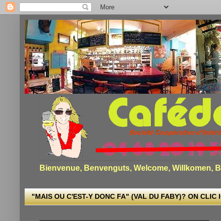
Bienvenue, Benvenguts, Welcome, Willkomen, Bi
"MAIS OU C'EST-Y DONC FA" (VAL DU FABY)? ON CLIC I