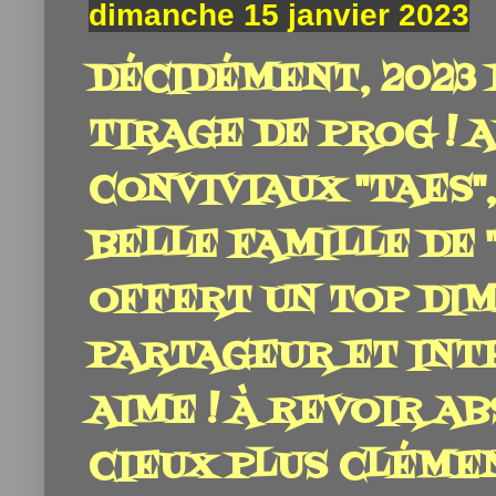
dimanche 15 janvier 2023
DÉCIDÉMENT, 2023
TIRAGE DE PROG ! 
CONVIVIAUX "TAES",
BELLE FAMILLE DE 
OFFERT UN TOP DI
PARTAGEUR ET INT
AIME ! À REVOIR A
CIEUX PLUS CLÉMEN