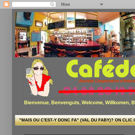
Bienvenue, Benvenguts, Welcome, Willkomen, Bi
"MAIS OU C'EST-Y DONC FA" (VAL DU FABY)? ON CLIC I