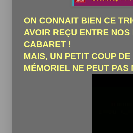
ON CONNAIT BIEN CE TR
AVOIR REÇU ENTRE NO
CABARET !
MAIS, UN PETIT COUP D
MÉMORIEL NE PEUT PAS 