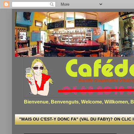
Bienvenue, Benvenguts, Welcome, Willkomen, Bi
"MAIS OU C'EST-Y DONC FA" (VAL DU FABY)? ON CLIC I