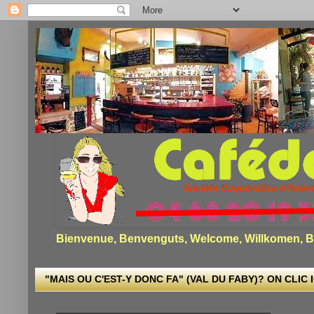
Bienvenue, Benvenguts, Welcome, Willkomen, Bi
"MAIS OU C'EST-Y DONC FA" (VAL DU FABY)? ON CLIC I