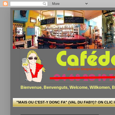
Bienvenue, Benvenguts, Welcome, Willkomen, Bi
"MAIS OU C'EST-Y DONC FA" (VAL DU FABY)? ON CLIC I