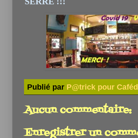
SERR
É
!!!
Publié par
P@trick pour Caféd
Aucun commentaire:
Enregistrer un comm