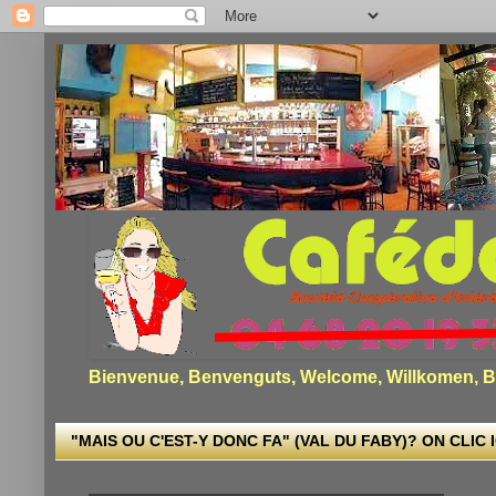
Bienvenue, Benvenguts, Welcome, Willkomen, Bi
"MAIS OU C'EST-Y DONC FA" (VAL DU FABY)? ON CLIC I