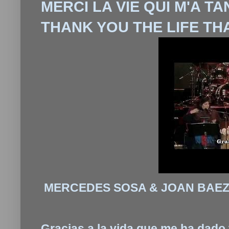
MERCI LA VIE QUI M'A T
THANK YOU THE LIFE TH
MERCEDES SOSA & JOAN BAEZ
Gracias a la vida que me ha dado