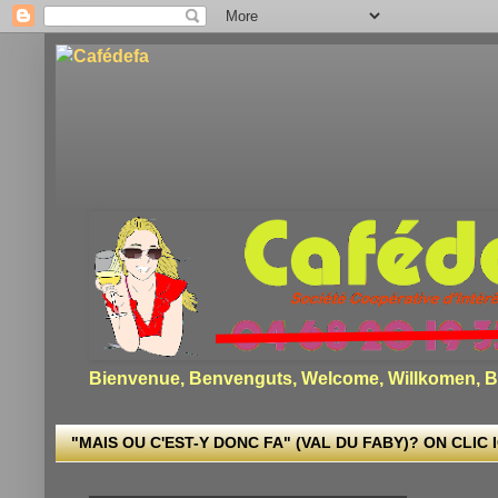
Bienvenue, Benvenguts, Welcome, Willkomen, Bi
"MAIS OU C'EST-Y DONC FA" (VAL DU FABY)? ON CLIC I