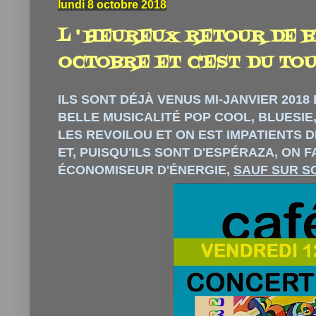
lundi 8 octobre 2018
L ' HEUREUX RETOUR DE B
OCTOBRE ET C'EST DU TOUT
ILS SONT DÉJÀ VENUS MI-JANVIER 2018
BELLE MUSICALITÉ POP COOL, BLUESIE
LES REVOILOU ET ON EST IMPATIENTS D
ET, PUISQU'ILS SONT D'ESPÉRAZA, ON F
ÉCONOMISEUR D'ÉNERGIE,
SAUF SUR S