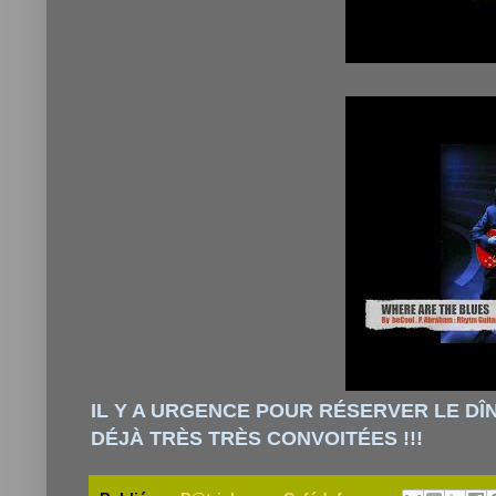
IL Y A URGENCE POUR RÉSERVER LE DÎ
DÉJÀ TRÈS TRÈS CONVOITÉES !!!