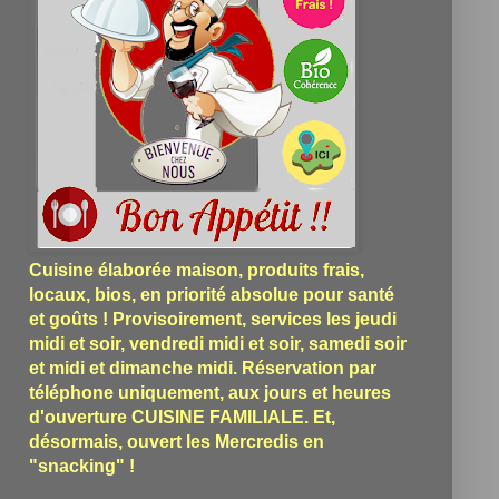
Cuisine élaborée maison, produits frais,
locaux, bios, en priorité absolue pour santé
et goûts ! Provisoirement, services les jeudi
midi et soir, vendredi midi et soir, samedi soir
et midi et dimanche midi. Réservation par
téléphone uniquement, aux jours et heures
d'ouverture CUISINE FAMILIALE. Et,
désormais, ouvert les Mercredis en
"snacking" !