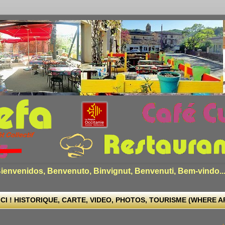
envenidos, Benvenuto, Binvignut, Benvenuti, Bem-vindo..
CI ! HISTORIQUE, CARTE, VIDEO, PHOTOS, TOURISME (WHERE ARE