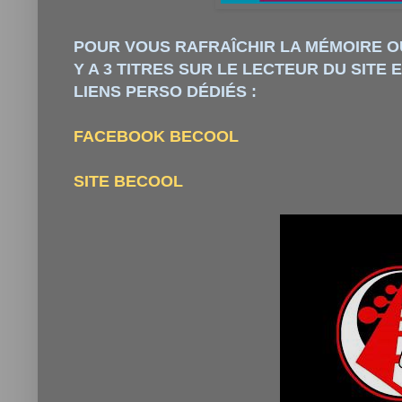
POUR VOUS RAFRAÎCHIR LA MÉMOIRE O
Y A 3 TITRES SUR LE LECTEUR DU SITE 
LIENS PERSO DÉDIÉS :
FACEBOOK BECOOL
SITE BECOOL