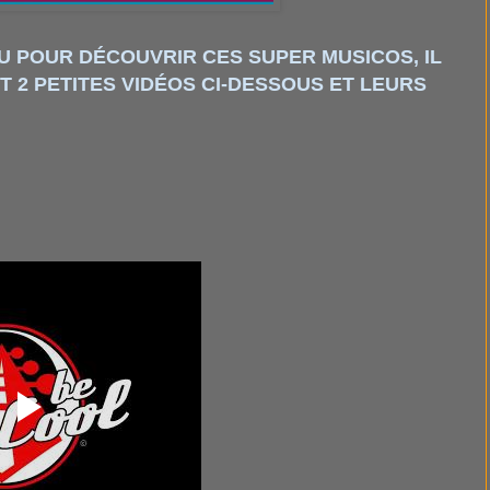
U POUR DÉCOUVRIR CES SUPER MUSICOS, IL
ET 2 PETITES VIDÉOS CI-DESSOUS ET LEURS