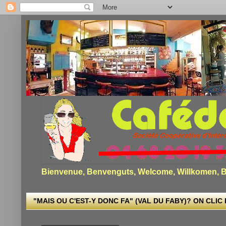
Bienvenue, Benvenguts, Welcome, Willkomen, Bi
"MAIS OU C'EST-Y DONC FA" (VAL DU FABY)? ON CLIC I