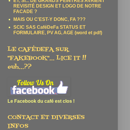
ET, SI... DE GRANDS PEINTRES AVAIENT
REVISITÉ DESIGN ET LOGO DE NOTRE
FACADE ?
MAIS OU C'EST-Y DONC, FA ???
SCIC SAS CaféDeFa STATUS ET
FORMULAIRE, PV AG, AGE (word et pdf)
LE CAFÉDEFA SUR
"FAKEBOOK"... LICE IT !!
euh...??
Le Facebook du café est clos !
CONTACT ET DIVERSES
INFOS