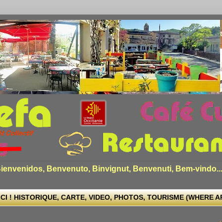
envenidos, Benvenuto, Binvignut, Benvenuti, Bem-vindo..
CI ! HISTORIQUE, CARTE, VIDEO, PHOTOS, TOURISME (WHERE ARE