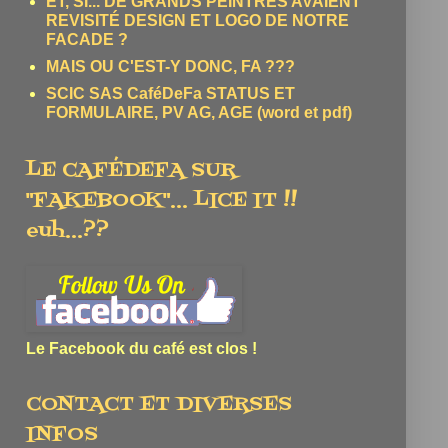
ET, SI... DE GRANDS PEINTRES AVAIENT
REVISITÉ DESIGN ET LOGO DE NOTRE
FACADE ?
MAIS OU C'EST-Y DONC, FA ???
SCIC SAS CaféDeFa STATUS ET
FORMULAIRE, PV AG, AGE (word et pdf)
LE CAFÉDEFA SUR
"FAKEBOOK"... LICE IT !!
euh...??
Le Facebook du café est clos !
CONTACT ET DIVERSES
INFOS