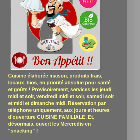
Cuisine élaborée maison, produits frais,
locaux, bios, en priorité absolue pour santé
et goûts ! Provisoirement, services les jeudi
midi et soir, vendredi midi et soir, samedi soir
et midi et dimanche midi. Réservation par
téléphone uniquement, aux jours et heures
d'ouverture CUISINE FAMILIALE. Et,
désormais, ouvert les Mercredis en
"snacking" !