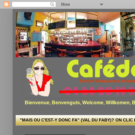
Bienvenue, Benvenguts, Welcome, Willkomen, Bi
"MAIS OU C'EST-Y DONC FA" (VAL DU FABY)? ON CLIC I