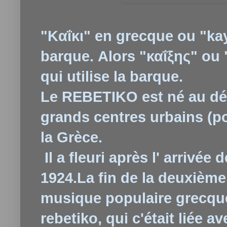
"Kαΐκι" en grecque ou "kay
barque. Alors "καΐξης" ou 
qui utilise la barque.
Le REBETIKO est né au déb
grands centres urbains (po
la Grèce.
Il a fleuri après l' arrivée
1924.La fin de la deuxièm
musique populaire grecque,
rebetiko, qui c'était liée a