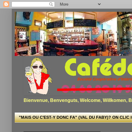
Bienvenue, Benvenguts, Welcome, Willkomen, Bi
"MAIS OU C'EST-Y DONC FA" (VAL DU FABY)? ON CLIC I