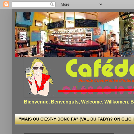
Bienvenue, Benvenguts, Welcome, Willkomen, Bi
"MAIS OU C'EST-Y DONC FA" (VAL DU FABY)? ON CLIC I