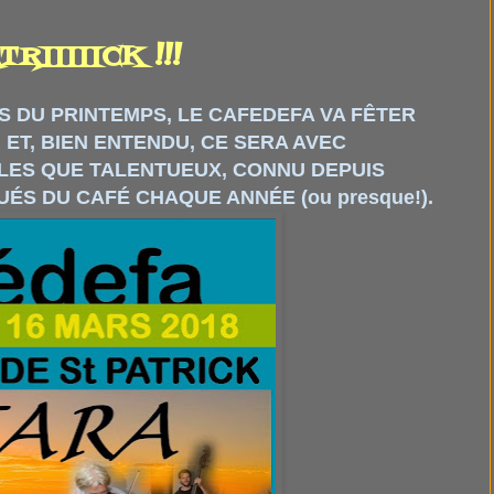
RIIIIICK !!!
S DU PRINTEMPS, LE CAFEDEFA VA FÊTER
 ET, BIEN ENTENDU, CE SERA AVEC
ÈLES QUE TALENTUEUX, CONNU DEPUIS
ÉS DU CAFÉ CHAQUE ANNÉE (ou presque!).