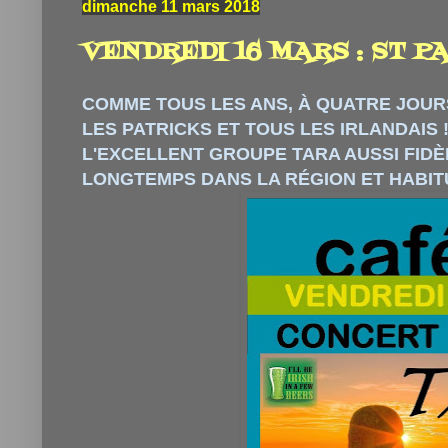
dimanche 11 mars 2018
VENDREDI 16 MARS : ST PAT
COMME TOUS LES ANS, À QUATRE JOUR
LES PATRICKS ET TOUS LES IRLANDAIS !
L'EXCELLENT GROUPE TARA AUSSI FID
LONGTEMPS DANS LA RÉGION ET HABITU