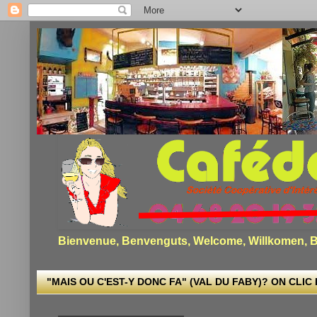
Bienvenue, Benvenguts, Welcome, Willkomen, Bi
"MAIS OU C'EST-Y DONC FA" (VAL DU FABY)? ON CLIC I