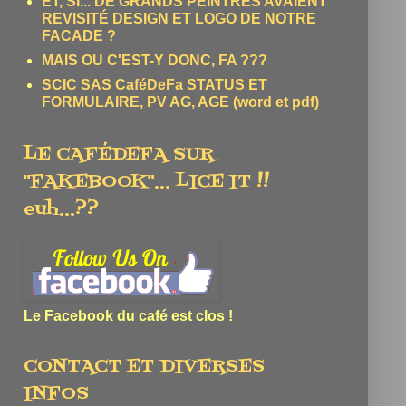
ET, SI... DE GRANDS PEINTRES AVAIENT
REVISITÉ DESIGN ET LOGO DE NOTRE
FACADE ?
MAIS OU C'EST-Y DONC, FA ???
SCIC SAS CaféDeFa STATUS ET
FORMULAIRE, PV AG, AGE (word et pdf)
LE CAFÉDEFA SUR
"FAKEBOOK"... LICE IT !!
euh...??
Le Facebook du café est clos !
CONTACT ET DIVERSES
INFOS