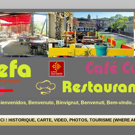
envenidos, Benvenuto, Binvignut, Benvenuti, Bem-vindo..
CI ! HISTORIQUE, CARTE, VIDEO, PHOTOS, TOURISME (WHERE ARE