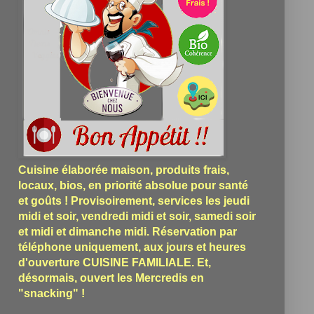
Cuisine élaborée maison, produits frais,
locaux, bios, en priorité absolue pour santé
et goûts ! Provisoirement, services les jeudi
midi et soir, vendredi midi et soir, samedi soir
et midi et dimanche midi. Réservation par
téléphone uniquement, aux jours et heures
d'ouverture CUISINE FAMILIALE. Et,
désormais, ouvert les Mercredis en
"snacking" !