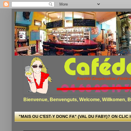
Bienvenue, Benvenguts, Welcome, Willkomen, Bi
"MAIS OU C'EST-Y DONC FA" (VAL DU FABY)? ON CLIC I