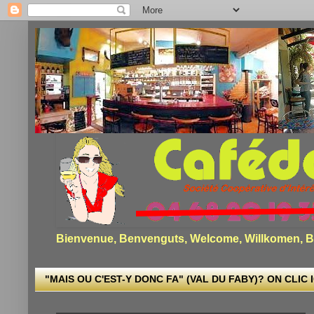
Bienvenue, Benvenguts, Welcome, Willkomen, Bi
"MAIS OU C'EST-Y DONC FA" (VAL DU FABY)? ON CLIC I