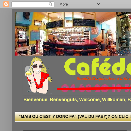
Bienvenue, Benvenguts, Welcome, Willkomen, Bi
"MAIS OU C'EST-Y DONC FA" (VAL DU FABY)? ON CLIC I