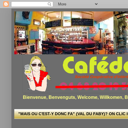
Bienvenue, Benvenguts, Welcome, Willkomen, Bi
"MAIS OU C'EST-Y DONC FA" (VAL DU FABY)? ON CLIC I